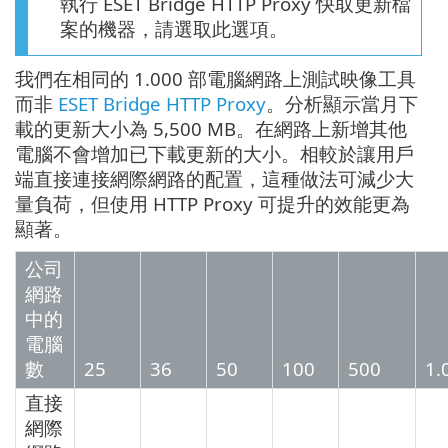
執行 ESET Bridge HTTP Proxy 快取更新檔
案的機器，請選取此選項。
我們在相同的 1.000 部電腦網路上測試映像工具
而非
ESET Bridge HTTP Proxy
。分析顯示當月下
載的更新大小為 5,500 MB。在網路上新增其他
電腦不會增加已下載更新的大小。相較於讓用戶
端直接連接網際網路的配置，這種做法可減少大
量負荷，但使用 HTTP Proxy 可提升的效能更為
顯著。
公司
網路
中的
電腦
數
25
36
50
100
500
1.
直接
網際