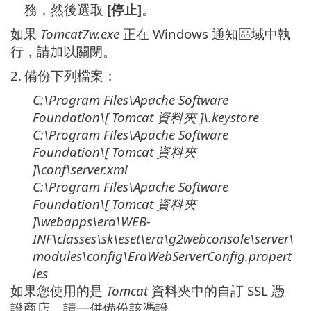
務，然後選取
[停止]
。
如果
Tomcat7w.exe
正在 Windows 通知區域中執
行，請加以關閉。
2.
備份下列檔案：
C:\Program Files\Apache Software
Foundation\[ Tomcat
資料夾
]\
.keystore
C:\Program Files\Apache Software
Foundation\[ Tomcat
資料夾
]\
conf\server.xml
C:\Program Files\Apache Software
Foundation\[ Tomcat
資料夾
]\
webapps\era\WEB-
INF\classes\sk\eset\era\g2webconsole\server\
modules\config\EraWebServerConfig.propert
ies
如果您使用的是
Tomcat
資料夾中的自訂 SSL 憑
證商店，請一併備份該憑證。