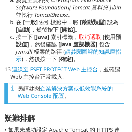
Software Foundation\[ Tomcat
資料夾
]\
bin
並執行
Tomcat9w.exe
。
b.
在
[一般]
索引標籤中，將
[啟動類型]
設為
[自動]
，然後按下
[開始]
。
c.
按一下
[Java]
索引標籤，
取消選取
[使用預
設值]
，然後確認
[Java 虛擬機器]
包含
jvm.dll
檔案的路徑 (
請參閱圖解的知識庫指
示
)，然後按一下
[確定]
。
13.
連線至 ESET PROTECT Web 主控台
，並確認
Web 主控台正常載入。
另請參閱
企業解決方案或低效能系統的
Web Console 配置
。
疑難排解
如果未成功設定 Apache Tomcat 的 HTTPS 連
•