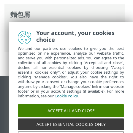
麵包屑
ESET 線上說明
>
ESET PROTECT On-Prem
>
Your account, your cookies
升級
>
升級 Apache Tomcat
> 手動升級
choice
Apache Tomcat (Windows)
We and our partners use cookies to give you the best
optimized online experience, analyze our website traffic,
and serve you with personalized ads. You can agree to the
collection of all cookies by clicking "Accept all and close",
decline all non-essential cookies by choosing "Accept
essential cookies only", or adjust your cookie settings by
clicking "Manage cookies". You also have the right to
withdraw your consent or change your cookie preferences
anytime by clicking the "Manage cookies" link in our website
檢視桌面網站
footer or in your account settings (if available). For more
End of Life
information, see our
Cookie Policy
.
ESET 知識庫
ACCEPT ALL AND CLOSE
ESET 論壇
ESET Status Portal
ACCEPT ESSENTIAL COOKIES ONLY
地區設定