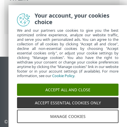
ESET 線上說明
>
ESET PROTECT On-Prem
>
Your account, your cookies
取消安裝
> Windows - 解除安裝 ESET
choice
PROTECT 伺服器和其元件
We and our partners use cookies to give you the best
optimized online experience, analyze our website traffic,
and serve you with personalized ads. You can agree to the
collection of all cookies by clicking "Accept all and close",
decline all non-essential cookies by choosing "Accept
essential cookies only", or adjust your cookie settings by
clicking "Manage cookies". You also have the right to
withdraw your consent or change your cookie preferences
anytime by clicking the "Manage cookies" link in our website
檢視桌面網站
footer or in your account settings (if available). For more
End of Life
information, see our
Cookie Policy
.
ESET 知識庫
ACCEPT ALL AND CLOSE
ESET 論壇
ESET Status Portal
ACCEPT ESSENTIAL COOKIES ONLY
地區設定
MANAGE COOKIES
© 1992 - 2026 ESET, spol. s
管理 Cookie