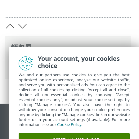
麵包屑
Your account, your cookies
ESET 線上說明
>
ESET PROTECT On-Prem
>
choice
ESET PROTECT On-Prem API
We and our partners use cookies to give you the best
optimized online experience, analyze our website traffic,
and serve you with personalized ads. You can agree to the
collection of all cookies by clicking "Accept all and close",
decline all non-essential cookies by choosing "Accept
essential cookies only", or adjust your cookie settings by
clicking "Manage cookies". You also have the right to
withdraw your consent or change your cookie preferences
anytime by clicking the "Manage cookies" link in our website
檢視桌面網站
footer or in your account settings (if available). For more
End of Life
information, see our
Cookie Policy
.
ESET 知識庫