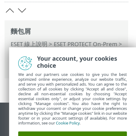
麵包屑
ESET 線上說明
>
ESET PROTECT On-Prem
>
安裝
>
Windows 中的元件安裝
>
代理程式
Your account, your cookies
安裝 - Windows
> ESET Remote
choice
Deployment Tool
We and our partners use cookies to give you the best
optimized online experience, analyze our website traffic,
and serve you with personalized ads. You can agree to the
collection of all cookies by clicking "Accept all and close",
decline all non-essential cookies by choosing "Accept
essential cookies only", or adjust your cookie settings by
clicking "Manage cookies". You also have the right to
withdraw your consent or change your cookie preferences
anytime by clicking the "Manage cookies" link in our website
檢視桌面網站
footer or in your account settings (if available). For more
End of Life
information, see our
Cookie Policy
.
ESET 知識庫