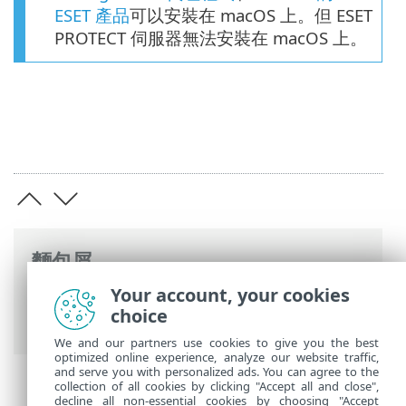
ESET 產品
可以安裝在 macOS 上。但 ESET
PROTECT 伺服器無法安裝在 macOS 上。
麵包屑
Your account, your cookies
ESET 線上說明
>
ESET PROTECT On-Prem
>
choice
安裝
> macOS 中的元件安裝
We and our partners use cookies to give you the best
optimized online experience, analyze our website traffic,
and serve you with personalized ads. You can agree to the
collection of all cookies by clicking "Accept all and close",
decline all non-essential cookies by choosing "Accept