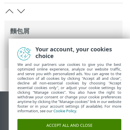
麵包屑
ESET 線上說明
>
ESET PROTECT On-Prem
>
Your account, your cookies
簡介
>
架構
> 代理程式 - 伺服器連線的
choice
HTTP Proxy
We and our partners use cookies to give you the best
optimized online experience, analyze our website traffic,
and serve you with personalized ads. You can agree to the
collection of all cookies by clicking "Accept all and close",
decline all non-essential cookies by choosing "Accept
essential cookies only", or adjust your cookie settings by
clicking "Manage cookies". You also have the right to
withdraw your consent or change your cookie preferences
anytime by clicking the "Manage cookies" link in our website
檢視桌面網站
footer or in your account settings (if available). For more
End of Life
information, see our
Cookie Policy
.
ESET 知識庫
ACCEPT ALL AND CLOSE
ESET 論壇