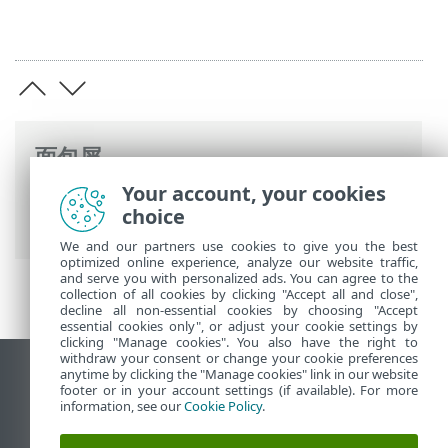
面包屑
Your account, your cookies
ESET 联机帮助
>
ESET PROTECT On-Prem
>
choice
安装
> Windows 上的组件安装
We and our partners use cookies to give you the best
optimized online experience, analyze our website traffic,
and serve you with personalized ads. You can agree to the
collection of all cookies by clicking "Accept all and close",
decline all non-essential cookies by choosing "Accept
essential cookies only", or adjust your cookie settings by
clicking "Manage cookies". You also have the right to
withdraw your consent or change your cookie preferences
anytime by clicking the "Manage cookies" link in our website
查看桌面站点
footer or in your account settings (if available). For more
End of Life
information, see our
Cookie Policy
.
ESET 知识库