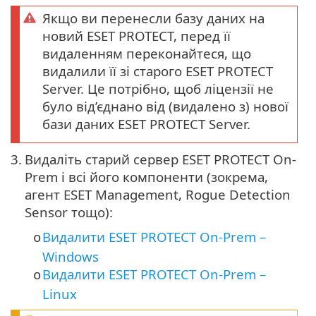
Якщо ви перенесли базу даних на
новий ESET PROTECT, перед її
видаленням переконайтеся, що
видалили її зі старого ESET PROTECT
Server. Це потрібно, щоб ліцензії не
було від’єднано від (видалено з) нової
бази даних ESET PROTECT Server.
3.
Видаліть старий сервер ESET PROTECT On-
Prem і всі його компоненти (зокрема,
агент ESET Management, Rogue Detection
Sensor тощо):
Видалити ESET PROTECT On-Prem –
o
Windows
Видалити ESET PROTECT On-Prem –
o
Linux