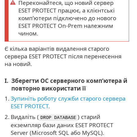
Переконайтеся, що новий сервер
ESET PROTECT працює, а клієнтські
комп’ютери підключено до нового
ESET PROTECT On-Prem належним
чином.
Є кілька варіантів видалення старого
сервера ESET PROTECT після перенесення
на новий.
I.
Зберегти ОС серверного комп’ютера й
повторно використати її
1.
Зупиніть роботу служби старого сервера
ESET PROTECT
.
2.
Видаліть (
) старий
DROP DATABASE
екземпляр бази даних ESET PROTECT
Server (Microsoft SQL або MySQL).