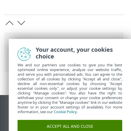
Breadcrumb'lar
Your account, your cookies
ESET Online Yardım
>
ESET PROTECT On-
choice
Prem
>
Sorun giderme
> Tanılama Aracı
We and our partners use cookies to give you the best
optimized online experience, analyze our website traffic,
and serve you with personalized ads. You can agree to the
collection of all cookies by clicking "Accept all and close",
decline all non-essential cookies by choosing "Accept
essential cookies only", or adjust your cookie settings by
clicking "Manage cookies". You also have the right to
withdraw your consent or change your cookie preferences
anytime by clicking the "Manage cookies" link in our website
Masaüstü sitesini görüntüle
footer or in your account settings (if available). For more
information, see our
Cookie Policy
.
End of Life
ESET Bilgi Bankası
ACCEPT ALL AND CLOSE
ESET Forumu