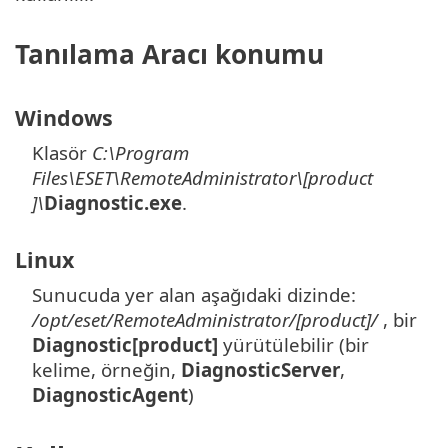
Tanılama Aracı konumu
Windows
Klasör
C:\Program
Files\ESET\RemoteAdministrator\[product
]\
Diagnostic.exe
.
Linux
Sunucuda yer alan aşağıdaki dizinde:
/opt/eset/RemoteAdministrator/[product]/
, bir
Diagnostic[product]
yürütülebilir (bir
kelime, örneğin,
DiagnosticServer
,
DiagnosticAgent
)