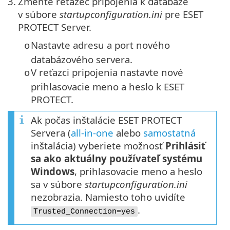
3.
Zmeňte reťazec pripojenia k databáze
v súbore
startupconfiguration.ini
pre ESET
PROTECT Server.
Nastavte adresu a port nového
o
databázového servera.
V reťazci pripojenia nastavte nové
o
prihlasovacie meno a heslo k ESET
PROTECT.
Ak počas inštalácie ESET PROTECT
Servera (
all‑in‑one
alebo
samostatná
inštalácia) vyberiete možnosť
Prihlásiť
sa ako aktuálny používateľ systému
Windows
, prihlasovacie meno a heslo
sa v súbore
startupconfiguration.ini
nezobrazia. Namiesto toho uvidíte
.
Trusted_Connection=yes