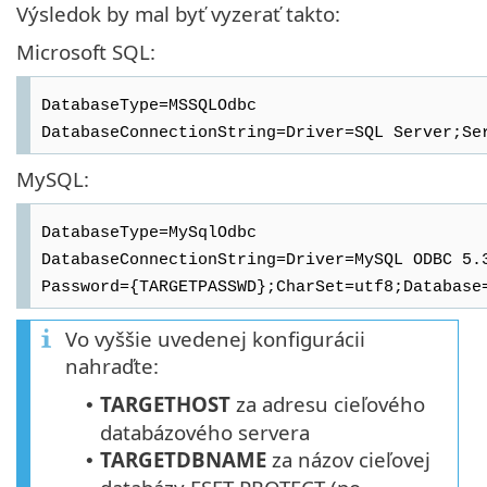
Výsledok by mal byť vyzerať takto:
Microsoft SQL:
DatabaseType=MSSQLOdbc
DatabaseConnectionString=Driver=SQL Server;Se
MySQL:
DatabaseType=MySqlOdbc
DatabaseConnectionString=Driver=MySQL ODBC 5.
Password={TARGETPASSWD};CharSet=utf8;Database
Vo vyššie uvedenej konfigurácii
nahraďte:
TARGETHOST
za adresu cieľového
•
databázového servera
TARGETDBNAME
za názov cieľovej
•