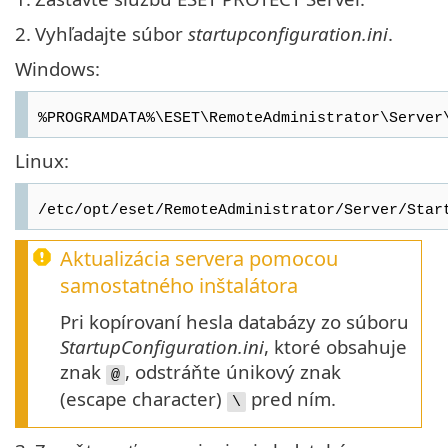
2.
Vyhľadajte súbor
startupconfiguration.ini
.
Windows:
%PROGRAMDATA%\ESET\RemoteAdministrator\Server
Linux:
/etc/opt/eset/RemoteAdministrator/Server/Star
Aktualizácia servera pomocou
samostatného inštalátora
Pri kopírovaní hesla databázy zo súboru
StartupConfiguration.ini
, ktoré obsahuje
znak
, odstráňte únikový znak
@
(escape character)
pred ním.
\