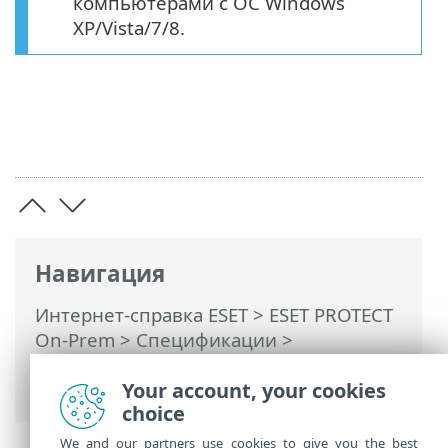
компьютерами с ОС Windows
XP/Vista/7/8.
Навигация
Интернет-справка ESET
>
ESET PROTECT
On-Prem
>
Спецификации
>
Поддерживаемые операционные
системы
> Windows
Your account, your cookies
choice
We and our partners use cookies to give you the best