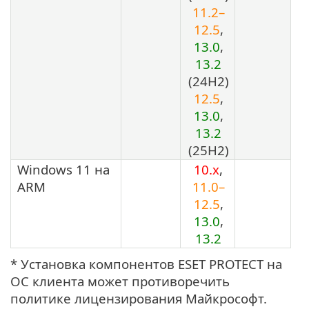
11.2–
12.5
,
13.0
,
13.2
(24H2)
12.5
,
13.0
,
13.2
(25H2)
Windows 11 на
10.x
,
ARM
11.0–
12.5
,
13.0
,
13.2
* Установка компонентов ESET PROTECT на
ОС клиента может противоречить
политике лицензирования Майкрософт.