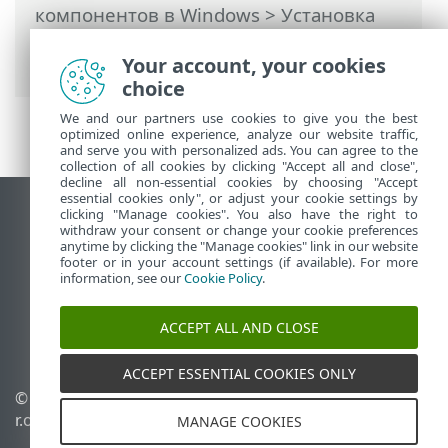
компонентов в Windows
>
Установка
агента — Windows
> ESET Remote
Deployment Tool
Your account, your cookies
choice
We and our partners use cookies to give you the best
optimized online experience, analyze our website traffic,
and serve you with personalized ads. You can agree to the
collection of all cookies by clicking "Accept all and close",
decline all non-essential cookies by choosing "Accept
essential cookies only", or adjust your cookie settings by
clicking "Manage cookies". You also have the right to
Использовать сайт для ПК
withdraw your consent or change your cookie preferences
End of Life
anytime by clicking the "Manage cookies" link in our website
footer or in your account settings (if available). For more
База знаний ESET
information, see our
Cookie Policy
.
Форум ESET
ESET Status Portal
ACCEPT ALL AND CLOSE
Региональная поддержка
ACCEPT ESSENTIAL COOKIES ONLY
© 1992 - 2026 ESET, spol. s
Управлять файлами
r.o. - Все права защищены.
cookie
MANAGE COOKIES
Политика в отношении