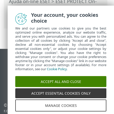
Ajuda on-line ESET
>
ESET PROTECT On-
Prem
>
Instalar
>
Instalação de
componente no Windows
> Instalação do
Your account, your cookies
Web Console – Windows
choice
We and our partners use cookies to give you the best
optimized online experience, analyze our website traffic,
and serve you with personalized ads. You can agree to the
collection of all cookies by clicking "Accept all and close",
decline all non-essential cookies by choosing "Accept
essential cookies only", or adjust your cookie settings by
clicking "Manage cookies". You also have the right to
withdraw your consent or change your cookie preferences
Ver site para desktop
anytime by clicking the "Manage cookies" link in our website
footer or in your account settings (if available). For more
End of Life
information, see our
Cookie Policy
.
Base de conhecimento ESET
Fórum ESET
ACCEPT ALL AND CLOSE
ESET Status Portal
Suporte regional
ACCEPT ESSENTIAL COOKIES ONLY
© 1992 - 2026 ESET, spol. s
Gerenciar cookies
MANAGE COOKIES
r.o. - Todos os direitos
Política de cookies