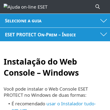
Selecione a guia
ESET PROTECT On-Prem – Índice
Instalação do Web
Console – Windows
Você pode instalar o Web Console ESET
PROTECT no Windows de duas formas:
É recomendado
usar o Instalador tudo-
•
em-um