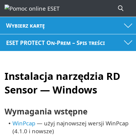
Wybierz kartę
ESET PROTECT On-Prem – Spis treści
Instalacja narzędzia RD
Sensor — Windows
Wymagania wstępne
WinPcap
— użyj najnowszej wersji WinPcap
•
(4.1.0 i nowsze)