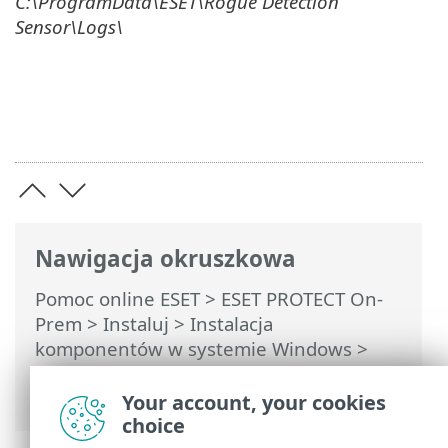
C:\ProgramData\ESET\Rogue Detection
Sensor\Logs\
Nawigacja okruszkowa
Pomoc online ESET
>
ESET PROTECT On-
Prem
>
Instaluj
>
Instalacja
komponentów w systemie Windows
>
Instalacja narzędzia RD Sensor —
Windows
Your account, your cookies
choice