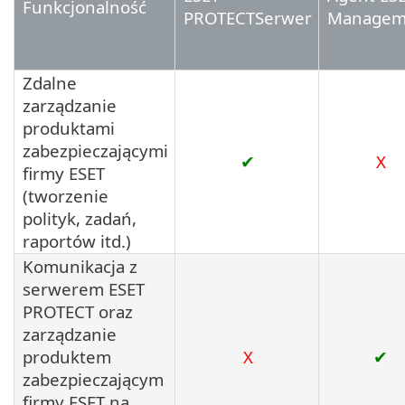
Funkcjonalność
PROTECTSerwer
Managem
Zdalne
zarządzanie
produktami
zabezpieczającymi
✔
X
firmy ESET
(tworzenie
polityk, zadań,
raportów itd.)
Komunikacja z
serwerem ESET
PROTECT oraz
zarządzanie
produktem
X
✔
zabezpieczającym
firmy ESET na