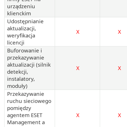
urządzeniu
klienckim
Udostępnianie
aktualizacji,
X
X
weryfikacja
licencji
Buforowanie i
przekazywanie
aktualizacji (silnik
X
X
detekcji,
instalatory,
moduły)
Przekazywanie
ruchu sieciowego
pomiędzy
agentem ESET
X
X
Management a