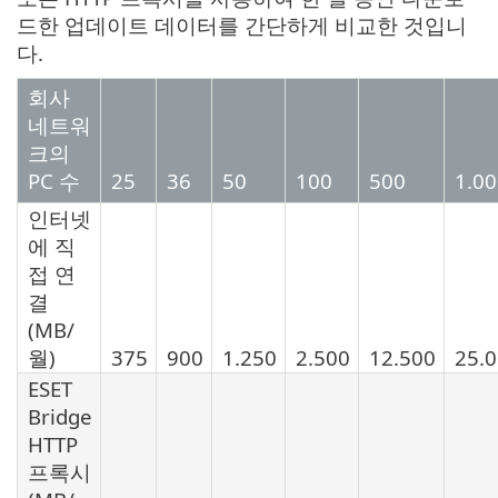
드한 업데이트 데이터를 간단하게 비교한 것입니
다.
회사
네트워
크의
PC 수
25
36
50
100
500
1.0
인터넷
에 직
접 연
결
(MB/
월)
375
900
1.250
2.500
12.500
25.
ESET
Bridge
HTTP
프록시