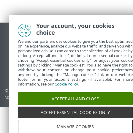
Your account, your cookies
choice
데스크톱 사이트 보기
We and our partners use cookies to give you the best optimized
End of Life
online experience, analyze our website traffic, and serve you with
ESET 지식 베이스
personalized ads. You can agree to the collection of all cookies by
clicking "Accept all and close", decline all non-essential cookies by
ESET 포럼
choosing "Accept essential cookies only", or adjust your cookie
settings by clicking "Manage cookies". You also have the right to
ESET Status Portal
withdraw your consent or change your cookie preferences
국가별 지원
anytime by clicking the "Manage cookies" link in our website
footer or in your account settings (if available). For more
information, see our
Cookie Policy
.
© 1992 - 2026 ESET, spol. s
쿠키 관리
r.o. - All rights reserved.
쿠키 정책
ACCEPT ALL AND CLOSE
ACCEPT ESSENTIAL COOKIES ONLY
MANAGE COOKIES