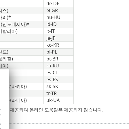
de-DE
리스)
el-GR
리)*
hu-HU
(인도네시아)*
id-ID
이탈리아)
it-IT
ja-JP
ko-KR
란드)
pl-PL
브라질)
pt-BR
시아)
ru-RU
)
es-CL
페인)
es-ES
(슬로바키아)
sk-SK
tr-TR
d
(우크라니아)
uk-UA
h
y
언어로 제공되며 온라인 도움말은 제공되지 않습니다.
y
e
o
s
e