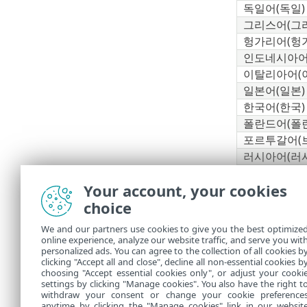
독일어(독일)
그리스어(그
헝가리어(헝가
인도네시아어
이탈리아어(
일본어(일본)
한국어(한국)
폴란드어(폴
포르투갈어(
러시아어(러
스페인어(칠레
Your account, your cookies
스페인어(스
choice
슬로바키아어
터키어(터키)
We and our partners use cookies to give you the best optimize
우크라이나어
online experience, analyze our website traffic, and serve you wit
personalized ads. You can agree to the collection of all cookies b
* 제품만 이 
clicking "Accept all and close", decline all non-essential cookies b
choosing "Accept essential cookies only", or adjust your cooki
settings by clicking "Manage cookies". You also have the right t
withdraw your consent or change your cookie preference
anytime by clicking the "Manage cookies" link in our websit