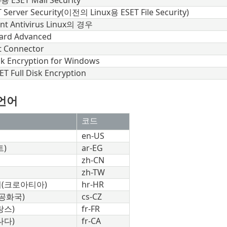
no용
ESET Mail Security
 Server Security
(이전의 Linux용
ESET File Security
)
nt Antivirus
Linux의 경우
ard Advanced
t Connector
isk Encryption for Windows
 Full Disk Encryption
언어
코드
en-US
)
ar-EG
zh-CN
zh-TW
(크로아티아)
hr-HR
공화국)
cs-CZ
랑스)
fr-FR
나다)
fr-CA