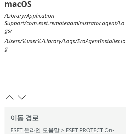
macOS
/Library/Application
Support/com.eset.remoteadministrator.agent/Lo
gs/
/Users/%user%/Library/Logs/EraAgentInstaller.lo
g
이동 경로
ESET 온라인 도움말
>
ESET PROTECT On-