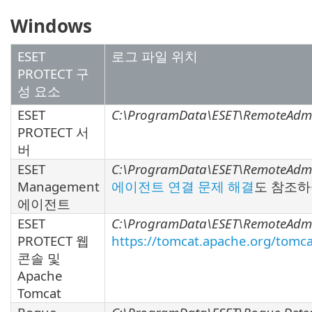
Windows
ESET
로그 파일 위치
PROTECT 구
성 요소
ESET
C:\ProgramData\ESET\RemoteAdmin
PROTECT 서
버
ESET
C:\ProgramData\ESET\RemoteAdmin
Management
에이전트 연결 문제 해결
도 참조하
에이전트
ESET
C:\ProgramData\ESET\RemoteAdmi
PROTECT 웹
https://tomcat.apache.org/tomca
콘솔 및
Apache
Tomcat