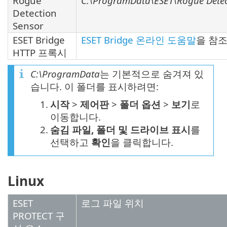
Rogue
C:\ProgramData\ESET\Rogue Detec
Detection
Sensor
ESET Bridge
ESET Bridge 온라인 도움말
을 참
HTTP 프록시
C:\ProgramData
는 기본적으로 숨겨져 있
습니다. 이 폴더를 표시하려면:
1.
시작
>
제어판
>
폴더 옵션
>
보기
로
이동합니다.
2.
숨김 파일, 폴더 및 드라이브 표시
를
선택하고
확인
을 클릭합니다.
Linux
ESET
로그 파일 위치
PROTECT 구