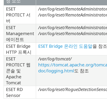
성 요소
ESET
/var/log/eset/RemoteAdministrator
PROTECT 서
/var/log/eset/RemoteAdministrator/
버
ESET
/var/log/eset/RemoteAdministrato
Management
/var/log/eset/RemoteAdministrator
에이전트
ESET Bridge
ESET Bridge 온라인 도움말
을 참
HTTP 프록시
ESET
/var/log/tomcat/
PROTECT 웹
https://tomcat.apache.org/tomca
콘솔 및
doc/logging.html
도 참조
Apache
Tomcat
ESET RD
/var/log/eset/RogueDetectionSens
Sensor