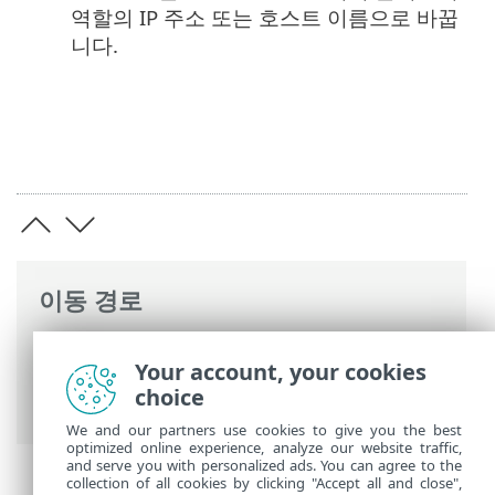
역할의 IP 주소 또는 호스트 이름으로 바꿉
니다.
이동 경로
ESET 온라인 도움말
>
ESET PROTECT On-
Your account, your cookies
Prem
>
설치
>
Windows의 구성 요소 설치
choice
> 장애 조치(Failover) 클러스터 - WIndows
We and our partners use cookies to give you the best
optimized online experience, analyze our website traffic,
and serve you with personalized ads. You can agree to the
collection of all cookies by clicking "Accept all and close",