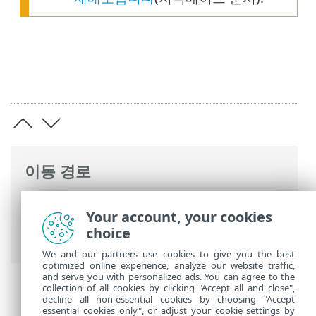
이동 경로
ESET 온라인 도움말
>
ESET PROTECT On-
Your account, your cookies
Prem
>
제거
> ESET Management 에이전
choice
트 제거
We and our partners use cookies to give you the best
optimized online experience, analyze our website traffic,
and serve you with personalized ads. You can agree to the
collection of all cookies by clicking "Accept all and close",
decline all non-essential cookies by choosing "Accept
essential cookies only", or adjust your cookie settings by