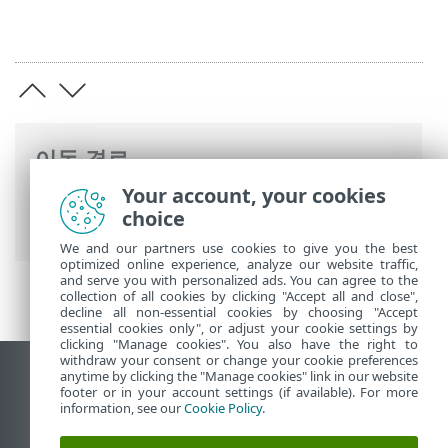
이동 경로
Your account, your cookies
ESET 온라인 도움말
>
ESET PROTECT On-
choice
Prem
>
소개
>
아키텍처
> 에이전트
We and our partners use cookies to give you the best
optimized online experience, analyze our website traffic,
and serve you with personalized ads. You can agree to the
collection of all cookies by clicking "Accept all and close",
decline all non-essential cookies by choosing "Accept
essential cookies only", or adjust your cookie settings by
clicking "Manage cookies". You also have the right to
withdraw your consent or change your cookie preferences
anytime by clicking the "Manage cookies" link in our website
데스크톱 사이트 보기
footer or in your account settings (if available). For more
End of Life
information, see our
Cookie Policy
.
ESET 지식 베이스