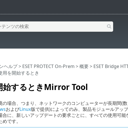
インヘルプ
>
ESET PROTECT On-Prem
>
概要
>
ESET Bridg
使用を開始するとき
するときMirror Tool
境の場合、つまり、ネットワークのコンピューターが長期間(数
ws
および
Linux
版で提供)によってのみ、製品モジュールアッ
場合に、新しいアップデートの要求ごとに、すべての使用可能
ためです。