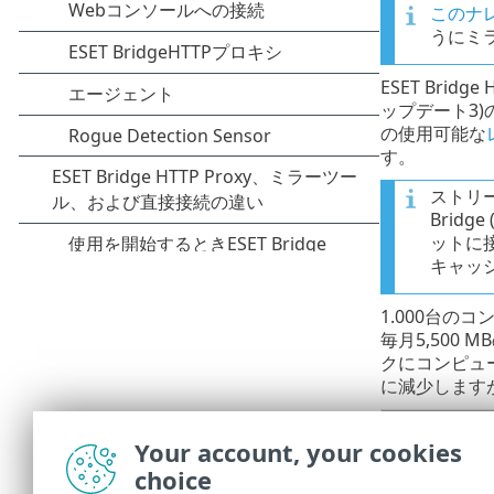
このナ
うにミ
ESET Bri
ップデート3)
の使用可能な
す。
ストリ
Brid
ットに接
キャッ
1.000台の
毎月5,50
クにコンピュ
に減少しますが
企業ネットワ
Your account, your cookies
インターネッ
choice
ミラーツール(