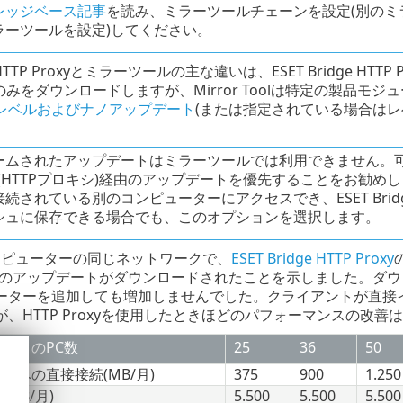
レッジベース記事
を読み、ミラーツールチェーンを設定(別の
ラーツールを設定)してください。
dge HTTP Proxyとミラーツールの主な違いは、ESET Bridge
のみをダウンロードしますが、Mirror Toolは特定の製品
レベルおよびナノアップデート
(または指定されている場合はレ
ームされたアップデートはミラーツールでは利用できません。可
ge (HTTPプロキシ)経由のアップデートを優先することをお
続されている別のコンピューターにアクセスでき、ESET Bridg
シュに保存できる場合でも、このオプションを選択します。
コンピューターの同じネットワークで、
ESET Bridge HTTP Proxy
0 MBのアップデートがダウンロードされたことを示しました。
ーターを追加しても増加しませんでした。クライアントが直接
、HTTP Proxyを使用したときほどのパフォーマンスの改善
ークのPC数
25
36
50
トへの直接接続(MB/月)
375
900
1.250
MB/月)
5.500
5.500
5.500