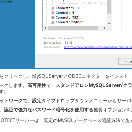
をクリックし、MySQL ServerとODBCコネクターをインス
ックします。
高可用性
で、
スタンドアロンMySQL Server/
す。
ットワークで
、
設定
タイプドロップダウンメニューから
サーバ
、
認証で強力なパスワード暗号化を使用する
推奨オプションを
 PROTECTサーバーは、既定のMySQLデータベース認証方法であ