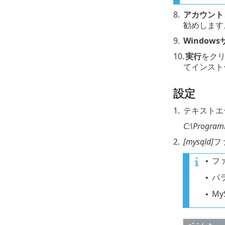
8.
アカウント
勧めします
9.
Window
10.
実行
をクリ
てインスト
設定
1.
テキストエ
C:\Program
2.
[mysqld]
フ
フ
•
パ
•
M
•