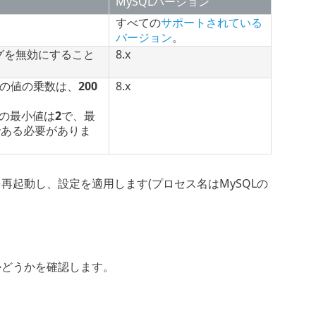
MySQL
バージョン
すべての
サポートされている
バージョン
。
グを無効にすること
8.x
ーの値の乗数は、
200
8.x
。
の最小値は
2
で、最
である必要がありま
再起動し、設定を適用します(プロセス名はMySQLの
かどうかを確認します。