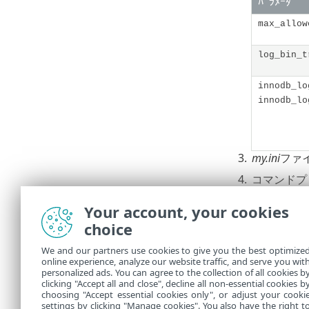
ﾊﾟﾗﾒｰﾀ
max_allow
log_bin_t
innodb_lo
innodb_lo
3.
my.ini
ファ
4.
コマンドプ
バージョンに
Your account, your cookies
net stop 
choice
net start
We and our partners use cookies to give you the best optimize
5.
コマンドプ
online experience, analyze our website traffic, and serve you wit
personalized ads. You can agree to the collection of all cookies b
clicking "Accept all and close", decline all non-essential cookies b
sc query 
choosing "Accept essential cookies only", or adjust your cooki
settings by clicking "Manage cookies". You also have the right t