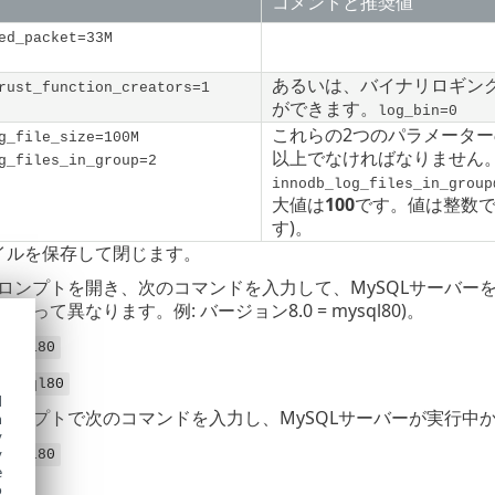
コメントと推奨値
ed_packet=33M
あるいは、バイナリロギン
rust_function_creators=1
ができます。
log_bin=0
これらの2つのパラメータ
g_file_size=100M
以上でなければなりません
g_files_in_group=2
innodb_log_files_in_group
大値は
100
です。値は整数
す)。
イルを保存して閉じます。
ロンプトを開き、次のコマンドを入力して、MySQLサーバーを
よって異なります。例: バージョン8.0 = mysql80)。
mysql80
 mysql80
d
ロンプトで次のコマンドを入力し、MySQLサーバーが実行中
h
y
y
mysql80
e
o