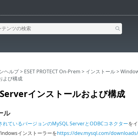
インヘルプ
>
ESET PROTECT On-Prem
>
インストール
>
Wind
および構成
L Serverインストールおよび構成
ール
れているバージョンのMySQL ServerとODBCコネクター
をイ
 Windowsインストーラーを
https://dev.mysql.com/downloads/i