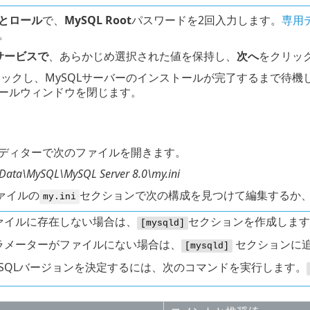
とロール
で、
MySQL Root
パスワードを2回入力します。
専用
。
sサービスで
、あらかじめ選択された値を保持し、
次へ
をクリッ
ックし、MySQLサーバーのインストールが完了するまで待機
ールウィンドウを閉じます。
ディターで次のファイルを開きます。
Data\MySQL\MySQL Server 8.0\my.ini
ァイルの
セクションで次の構成を見つけて編集するか
my.ini
ァイルに存在しない場合は、
セクションを作成します
[mysqld]
ラメーターがファイルにない場合は、
セクションに
[mysqld]
ySQLバージョンを決定するには、次のコマンドを実行します。