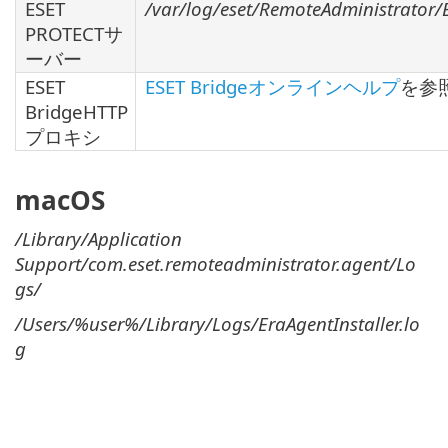
ESET
/var/log/eset/RemoteAdministrator/E
PROTECTサ
ーバー
ESET
ESET Bridgeオンラインヘルプ
を参
BridgeHTTP
プロキシ
macOS
/Library/Application
Support/com.eset.remoteadministrator.agent/Lo
gs/
/Users/%user%/Library/Logs/EraAgentInstaller.lo
g