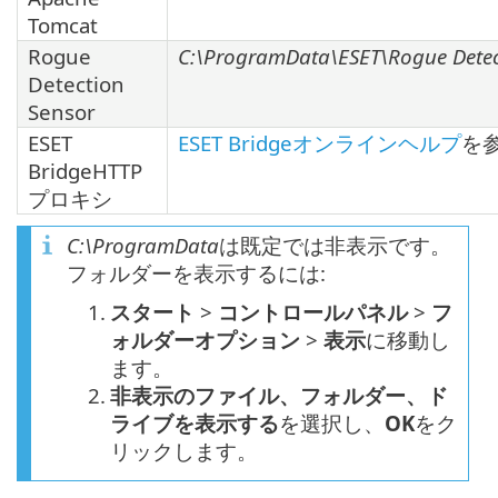
Tomcat
Rogue
C:\ProgramData\ESET\Rogue Detec
Detection
Sensor
ESET
ESET Bridgeオンラインヘルプ
を
BridgeHTTP
プロキシ
C:\ProgramData
は既定では非表示です。
フォルダーを表示するには:
1.
スタート
>
コントロールパネル
>
フ
ォルダーオプション
>
表示
に移動し
ます。
2.
非表示のファイル、フォルダー、ド
ライブを表示する
を選択し、
OK
をク
リックします。