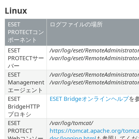
Linux
ESET
ログファイルの場所
PROTECTコン
ポーネント
ESET
/var/log/eset/RemoteAdministrator
PROTECTサー
/var/log/eset/RemoteAdministrator/
バー
ESET
/var/log/eset/RemoteAdministrato
Management
/var/log/eset/RemoteAdministrator
エージェント
ESET
ESET Bridgeオンラインヘルプ
を
BridgeHTTP
プロキシ
ESET
/var/log/tomcat/
PROTECT
https://tomcat.apache.org/tomca
Webコンソー
doc/logging.html
も参照してくだ