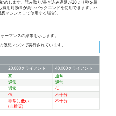
とをお勧めします。読み取り/書き込み遅延が20ミリ秒を超
も費用対効果が高いバックエンドを使用できます。ハ
mを仮想マシンとして使用する場合)。
フォーマンスの結果を示します。
成の別の仮想マシンで実行されています。
20,000クライアント
40,000クライアント
高
通常
通常
通常
通常
低
低
不十分
非常に低い
不十分
(非推奨)