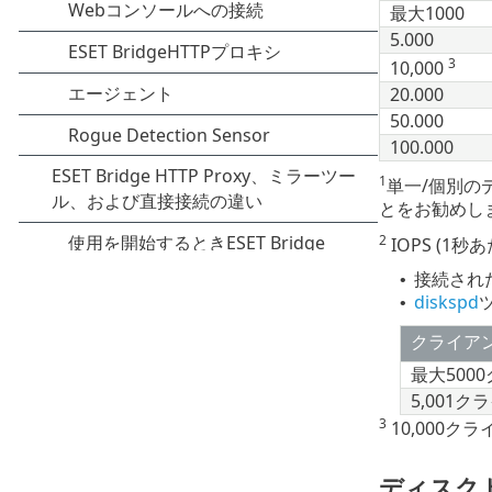
最大1000
5.000
3
10,000
20.000
50.000
100.000
1
単一/個別の
とをお勧めし
2
IOPS (1
接続された
•
diskspd
•
クライア
最大500
5,001
3
10,000ク
ディスク