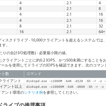
4
2.1
4
8
2.1
8
4
2.1
16
4
2.1
16
8
2.1
32
16
2.1
64+
ディスクドライブ - 10,000クライアントを超えるシステムで
ます。
秒あたりの合計I/O処理数) - 必要最小限の値。
クライアントごとに約0.2 IOPS、かつ500未満にすること
ツールを使用してドライブのIOPSを確認できます。次のコマン
ント数
コマンド
0クライアント
diskspd.exe -c1000M -b4K -d120 -Sh -r -z -
クライアント以上
diskspd.exe -c10000M -b4K -d600 -Sh -r -z 
ライアント環境の
シナリオ例
を参照してください。
ドライブの推奨事項