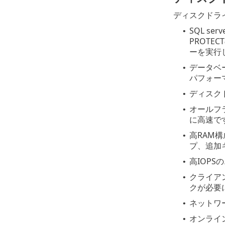
ディスクドライ
SQL s
•
PROTE
ーを実行
データベー
•
パフォー
ディスク
•
オールフ
•
に高速で
高RAM構
•
プ、追加
高IOP
•
クライア
•
クが必要
ネットワー
•
オンライ
•