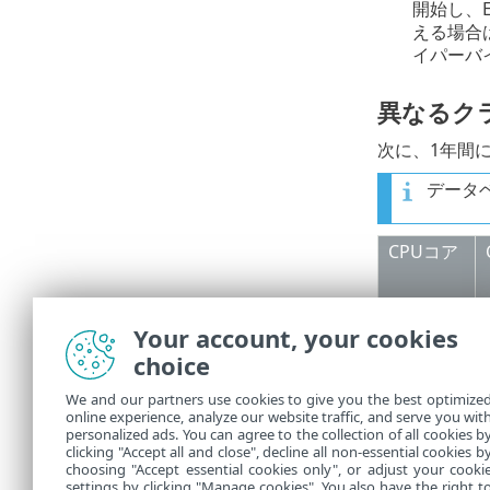
開始し、E
える場合
イパーバイ
異なるク
次に、1年間
データベ
CPUコア
8
Your account, your cookies
8
choice
4
2
We and our partners use cookies to give you the best optimize
online experience, analyze our website traffic, and serve you wit
2
personalized ads. You can agree to the collection of all cookies b
clicking "Accept all and close", decline all non-essential cookies b
choosing "Accept essential cookies only", or adjust your cooki
settings by clicking "Manage cookies". You also have the right t