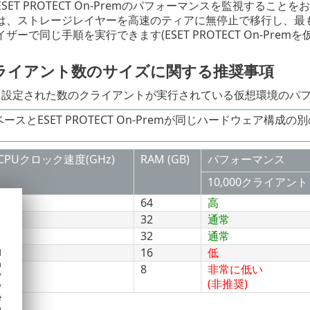
SET PROTECT On-Premのパフォーマンスを監視するこ
は、ストレージレイヤーを高速のティアに無停止で移行し、最
ザーで同じ手順を実行できます(ESET PROTECT On-Pre
ライアント数のサイズに関する推奨事項
に設定された数のクライアントが実行されている仮想環境のパ
ースとESET PROTECT On-Premが同じハードウェア構
CPUクロック速度(GHz)
RAM (GB)
パフォーマンス
10,000クライアント
2.1
64
高
2.1
32
通常
2.1
32
通常
2.1
16
低
d
h
2.1
8
非常に低い
y
(非推奨)
y
e
o