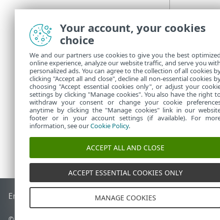
Your account, your cookies
choice
We and our partners use cookies to give you the best optimize
online experience, analyze our website traffic, and serve you wit
personalized ads. You can agree to the collection of all cookies b
clicking "Accept all and close", decline all non-essential cookies b
choosing "Accept essential cookies only", or adjust your cooki
settings by clicking "Manage cookies". You also have the right t
withdraw your consent or change your cookie preference
anytime by clicking the "Manage cookies" link in our websit
footer or in your account settings (if available). For mor
information, see our
Cookie Policy
.
ACCEPT ALL AND CLOSE
ACCEPT ESSENTIAL COOKIES ONLY
End of Life
ESETナレッジベース
ESETフォーラム
ESET Status
MANAGE COOKIES
© 1992 - 2026 ESET, spol. s r.o. - All rights reserved.