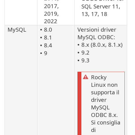
2017,
SQL Server 11,
2019,
13, 17, 18
2022
MySQL
8.0
Versioni driver
•
MySQL ODBC:
8.1
•
8.x (8.0.x, 8.1.x)
8.4
•
•
9.2
9
•
•
9.3
•
Rocky
Linux non
supporta il
driver
MySQL
ODBC 8.x.
Si consiglia
di