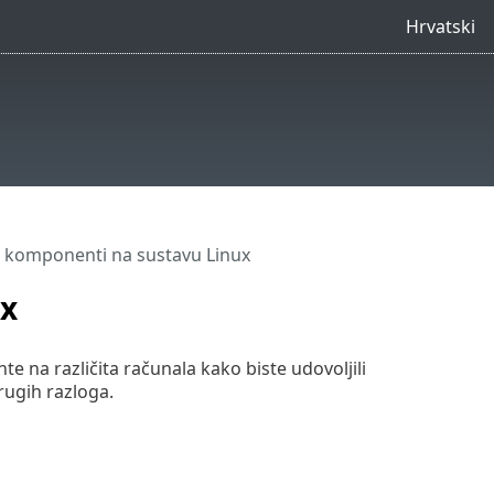
Hrvatski
ja komponenti na sustavu Linux
ux
te na različita računala kako biste udovoljili
drugih razloga.