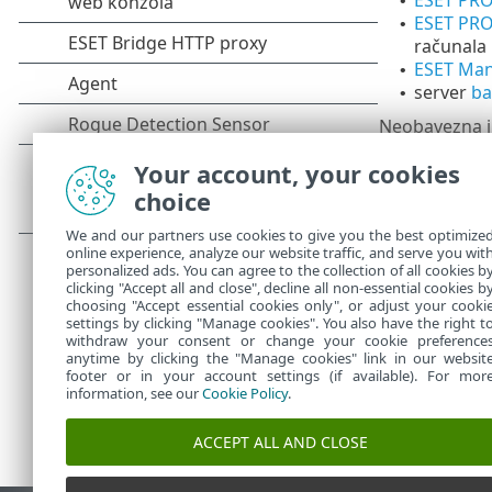
•
ESET PRO
•
računala 
ESET Ma
•
server
ba
•
Neobavezna i
RD Senso
•
Your account, your cookies
ESET Bri
•
choice
Mirror al
•
We and our partners use cookies to give you the best optimize
Da biste nado
online experience, analyze our website traffic, and serve you wit
komponenti
i
personalized ads. You can agree to the collection of all cookies b
clicking "Accept all and close", decline all non-essential cookies b
choosing "Accept essential cookies only", or adjust your cooki
settings by clicking "Manage cookies". You also have the right t
withdraw your consent or change your cookie preference
anytime by clicking the "Manage cookies" link in our websit
footer or in your account settings (if available). For mor
information, see our
Cookie Policy
.
ACCEPT ALL AND CLOSE