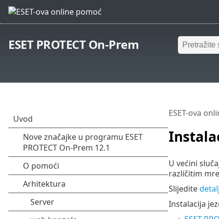
ESET PROTECT On-Prem
ESET-ova onl
Instala
U većini sluča
različitim mre
Slijedite
deta
Instalacija j
ESET PRO