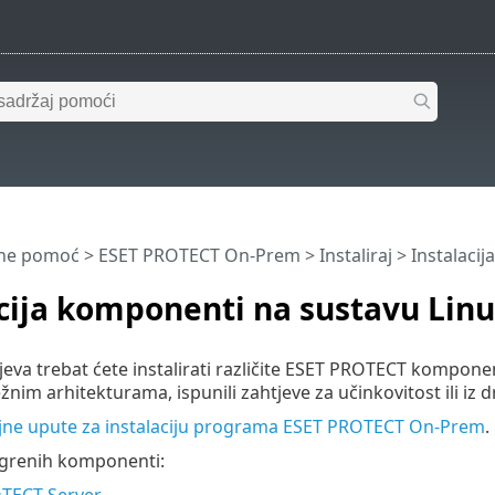
ine pomoć
>
ESET PROTECT On-Prem
>
Instaliraj
> Instalaci
cija komponenti na sustavu Lin
jeva trebat ćete instalirati različite ESET PROTECT komponen
žnim arhitekturama, ispunili zahtjeve za učinkovitost ili iz 
ljne upute za instalaciju programa ESET PROTECT On-Prem
.
ezgrenih komponenti:
TECT Server