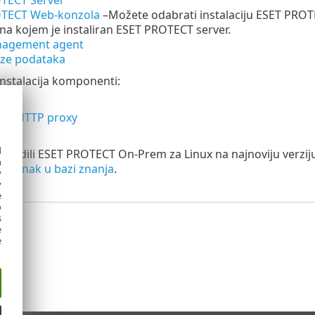
TECT Web-konzola
–
Možete odabrati instalaciju ESET PROT
na kojem je instaliran ESET PROTECT server.
nagement agent
ze podataka
nstalacija komponenti:
r
dge HTTP proxy
at
d
gradili ESET PROTECT On-Prem za Linux na najnoviju verziju
h
li
članak u bazi znanja
.
y
y
e
o
s
e
e