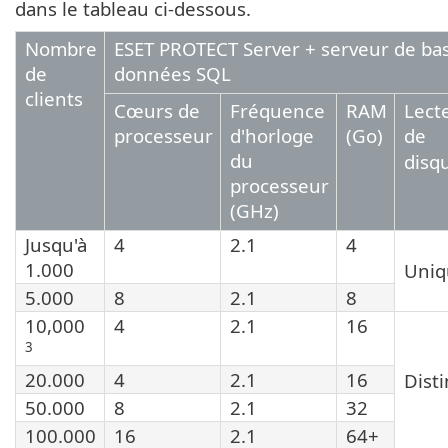
dans le tableau ci-dessous.
Nombre
ESET PROTECT Server + serveur de ba
de
données SQL
clients
Cœurs de
Fréquence
RAM
Lect
processeur
d'horloge
(Go)
de
du
disq
processeur
(GHz)
Jusqu'à
4
2.1
4
1.000
Uniq
5.000
8
2.1
8
10,000
4
2.1
16
3
20.000
4
2.1
16
Disti
50.000
8
2.1
32
100.000
16
2.1
64+