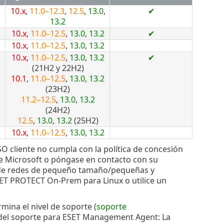
10.x
,
11.0–12.3
,
12.5
,
13.0
,
✔
13.2
10.x
,
11.0–12.5
,
13.0
,
13.2
✔
10.x
,
11.0–12.5
,
13.0
,
13.2
10.x
,
11.0–12.5
,
13.0
,
13.2
✔
(21H2 y 22H2)
10.1
,
11.0–12.5
,
13.0
,
13.2
(23H2)
11.2–12.5
,
13.0
,
13.2
(24H2)
12.5
,
13.0
,
13.2
(25H2)
10.x
,
11.0–12.5
,
13.0
,
13.2
O cliente no cumpla con la política de concesión
 de Microsoft o póngase en contacto con su
 de redes de pequeño tamaño/pequeñas y
ET PROTECT On-Prem para Linux o utilice un
ermina el nivel de soporte (
soporte
ón del soporte para ESET Management Agent: La