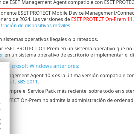
ón de ESET Management Agent compatible con ESET PROTEC
onente ESET PROTECT Mobile Device Management/Connector 
 enero de 2024. Las versiones de
ESET PROTECT
On-Prem
11.
tración de dispositivos móviles
.
 sistemas operativos ilegales o pirateados.
r ESET PROTECT On-Prem en un sistema operativo que no sea
er
en un sistema operativo de escritorio e implementar el di
as Microsoft Windows anteriores:
Management Agent 10.x es la última versión compatible co
crosoft SBS 2011
.
d
le siempre el Service Pack más reciente, sobre todo en si
h
y
PROTECT On-Prem no admite la administración de ordenado
y
e
o
s
e
e