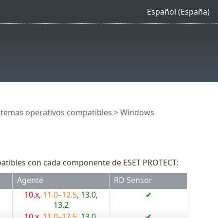
Español (España)
stemas operativos compatibles
> Windows
mpatibles con cada componente de ESET PROTECT:
Agente
RD Sensor
10.x
,
11.0–12.5
,
13.0
,
✔
13.2
10.x
,
11.0–12.5
,
13.0
,
✔