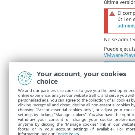
última versi
El comp
útil en
adminis
No se admiten
Puede ejecuta
VMware Play
Sistem
Your account, your cookies
ESET 
•
choice
R2/Mi
We and our partners use cookies to give you the best optimize
Insta
•
online experience, analyze our website traffic, and serve you wit
personalized ads. You can agree to the collection of all cookies b
ESET 
•
clicking "Accept all and close", decline all non-essential cookies b
choosing "Accept essential cookies only", or adjust your cooki
settings by clicking "Manage cookies". You also have the right t
withdraw your consent or change your cookie preference
anytime by clicking the "Manage cookies" link in our websit
footer or in your account settings (if available). For mor
information, see our
Cookie Policy
.