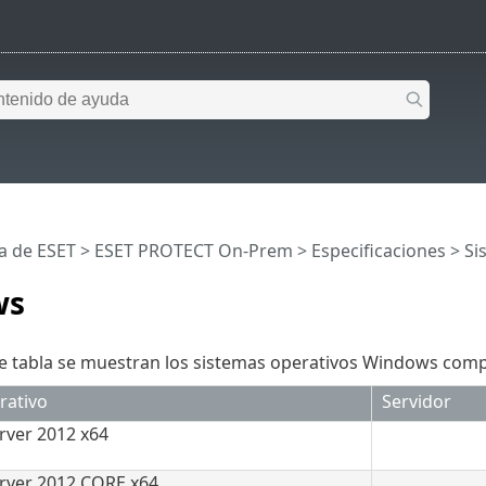
a de ESET
>
ESET PROTECT On-Prem
>
Especificaciones
>
Si
ws
nte tabla se muestran los sistemas operativos Windows co
rativo
Servidor
ver 2012 x64
rver 2012 CORE x64