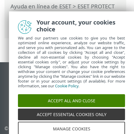
Ayuda en línea de ESET
>
ESET PROTECT
On-Prem
>
Desinstalar
> Linux:
actualizar, reinstalar o desinstalar
Your account, your cookies
componentes de ESET PROTECT
choice
We and our partners use cookies to give you the best
optimized online experience, analyze our website traffic,
and serve you with personalized ads. You can agree to the
collection of all cookies by clicking "Accept all and close",
decline all non-essential cookies by choosing "Accept
essential cookies only", or adjust your cookie settings by
clicking "Manage cookies". You also have the right to
withdraw your consent or change your cookie preferences
Ver sitio para ordenador
anytime by clicking the "Manage cookies" link in our website
footer or in your account settings (if available). For more
End of Life
information, see our
Cookie Policy
.
Base de conocimiento de ESET
Foro de ESET
ACCEPT ALL AND CLOSE
ESET Status Portal
Soporte técnico regional
ACCEPT ESSENTIAL COOKIES ONLY
© 1992 - 2026 ESET, spol. s
Administrar cookies
MANAGE COOKIES