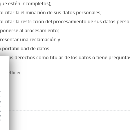
que estén incompletos);
licitar la eliminación de sus datos personales;
licitar la restricción del procesamiento de sus datos perso
ponerse al procesamiento;
resentar una reclamación y
a portabilidad de datos.
cer sus derechos como titular de los datos o tiene pregunt
.o.
on Officer
4
d
ava
h
ic
y
y
e
o
s
e
e