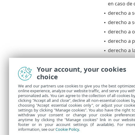
en caso de 
derecho a so
•
derecho a so
•
derecho a o
•
derecho a p
•
derecho a l
•
Si desea ejer
Your account, your cookies
ESET, spol. s r
choice
Data Protecti
Einsteinova 2
We and our partners use cookies to give you the best optimize
85101 Bratisl
online experience, analyze our website traffic, and serve you wit
Slovak Republ
personalized ads. You can agree to the collection of all cookies b
dpo@eset.sk
clicking "Accept all and close", decline all non-essential cookies b
choosing "Accept essential cookies only", or adjust your cooki
settings by clicking "Manage cookies". You also have the right t
withdraw your consent or change your cookie preference
anytime by clicking the "Manage cookies" link in our websit
footer or in your account settings (if available). For mor
information, see our
Cookie Policy
.