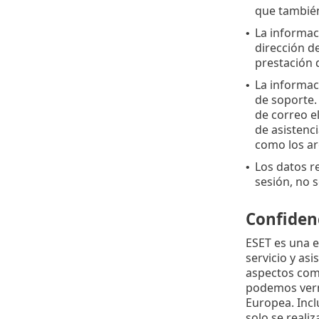
que también
La informaci
•
dirección de
prestación 
La informac
•
de soporte.
de correo e
de asistenci
como los ar
Los datos re
•
sesión, no 
Confidenc
ESET es una e
servicio y as
aspectos como 
podemos verno
Europea. Incl
solo se reali