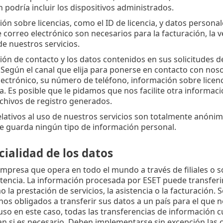
 podría incluir los dispositivos administrados.
ón sobre licencias, como el ID de licencia, y datos personal
 correo electrónico son necesarios para la facturación, la ver
de nuestros servicios.
ión de contacto y los datos contenidos en sus solicitudes d
 Según el canal que elija para ponerse en contacto con no
lectrónico, su número de teléfono, información sobre licenc
a. Es posible que le pidamos que nos facilite otra informació
chivos de registro generados.
lativos al uso de nuestros servicios son totalmente anónimos
se guarda ningún tipo de información personal.
ialidad de los datos
mpresa que opera en todo el mundo a través de filiales o s
istencia. La información procesada por ESET puede transferirs
la prestación de servicios, la asistencia o la facturación. S
s obligados a transferir sus datos a un país para el que n
uso en este caso, todas las transferencias de información c
zan si es necesario. Deben implementarse sin excepción las c