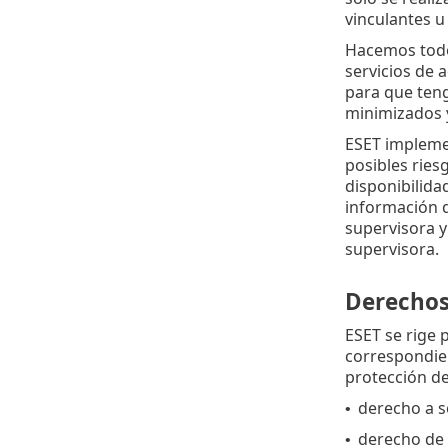
vinculantes 
Hacemos todo 
servicios de 
para que teng
minimizados y
ESET implemen
posibles ries
disponibilidad
información q
supervisora y
supervisora.
Derechos 
ESET se rige p
correspondien
protección de
derecho a s
•
derecho de 
•