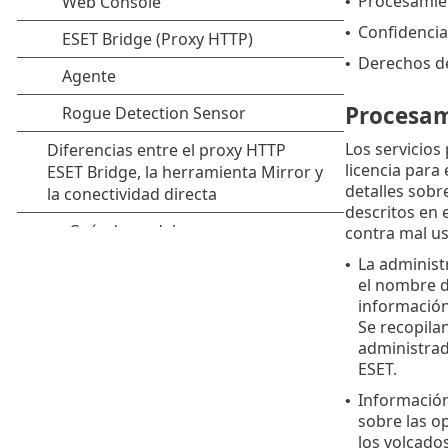
Procesamie
•
Confidencia
•
Derechos del
•
Procesam
Los servicios
licencia para
detalles sobr
descritos en 
contra mal us
La administ
•
el nombre d
información
Se recopilan
administrado
ESET.
Información 
•
sobre las op
los volcados