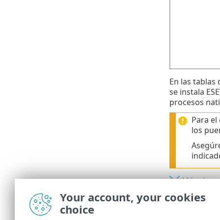
En las tablas
se instala E
procesos nati
Para el
los pue
Asegúre
indicad
Máquina c
Your account, your cookies
Máquina C
choice
Máquina d