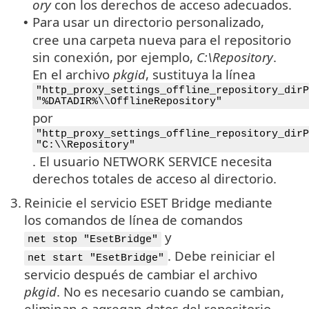
ory
con los derechos de acceso adecuados.
Para usar un directorio personalizado,
•
cree una carpeta nueva para el repositorio
sin conexión, por ejemplo,
C:\Repository
.
En el archivo
pkgid
, sustituya la línea
"http_proxy_settings_offline_repository_dirP
"%DATADIR%\\OfflineRepository"
por
"http_proxy_settings_offline_repository_dirP
"C:\\Repository"
. El usuario NETWORK SERVICE necesita
derechos totales de acceso al directorio.
3.
Reinicie el servicio ESET Bridge mediante
los comandos de línea de comandos
y
net stop "EsetBridge"
. Debe reiniciar el
net start "EsetBridge"
servicio después de cambiar el archivo
pkgid
. No es necesario cuando se cambian,
eliminan o agregan datos del repositorio.