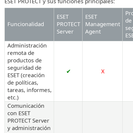
ESET PROTECT y sus funciones principales:
Pr
ESET
ESET
de
Funcionalidad
PROTECT
Management
se
Server
Agent
ES
Administración
remota de
productos de
seguridad de
✔
X
ESET (creación
de políticas,
tareas, informes,
etc.)
Comunicación
con ESET
PROTECT Server
y administración