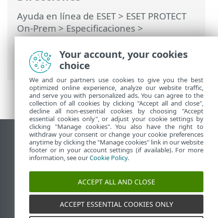
Ayuda en línea de ESET
>
ESET PROTECT
On-Prem
>
Especificaciones
>
Dimensionamiento de hardware e
infraestructura
> Implementación para
Your account, your cookies
10.000 clientes
choice
We and our partners use cookies to give you the best
optimized online experience, analyze our website traffic,
and serve you with personalized ads. You can agree to the
collection of all cookies by clicking "Accept all and close",
decline all non-essential cookies by choosing "Accept
essential cookies only", or adjust your cookie settings by
clicking "Manage cookies". You also have the right to
withdraw your consent or change your cookie preferences
Ver sitio para ordenador
anytime by clicking the "Manage cookies" link in our website
footer or in your account settings (if available). For more
End of Life
information, see our
Cookie Policy
.
Base de conocimiento de ESET
Foro de ESET
ACCEPT ALL AND CLOSE
ESET Status Portal
Soporte técnico regional
ACCEPT ESSENTIAL COOKIES ONLY