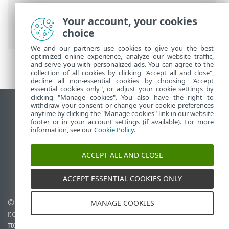
προβλημάτων
> Αναβάθμιση στοιχείων
ESET PROTECT σε περιβάλλον εκτός
Your account, your cookies
σύνδεσης
choice
We and our partners use cookies to give you the best
optimized online experience, analyze our website traffic,
and serve you with personalized ads. You can agree to the
collection of all cookies by clicking "Accept all and close",
decline all non-essential cookies by choosing "Accept
essential cookies only", or adjust your cookie settings by
clicking "Manage cookies". You also have the right to
withdraw your consent or change your cookie preferences
Προβολή ιστότοπου επιφάνειας εργασίας
anytime by clicking the "Manage cookies" link in our website
footer or in your account settings (if available). For more
End of Life
information, see our
Cookie Policy
.
Γνωσιακή βάση ESET
Ομάδα συζήτησης ESET
ACCEPT ALL AND CLOSE
ESET Status Portal
Τοπική υποστήριξη
ACCEPT ESSENTIAL COOKIES ONLY
© 1992 - 2026 ESET, spol. s
Διαχείριση cookies
MANAGE COOKIES
r.o. - Με την επιφύλαξη
Πολιτική cookie
παντός δικαιώματος.