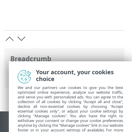
Breadcrumb
Ηλεκτρονική βοήθεια ESET
>
ESET
Your account, your cookies
PROTECT On-Prem
>
Προδιαγραφές
choice
We and our partners use cookies to give you the best
optimized online experience, analyze our website traffic,
and serve you with personalized ads. You can agree to the
collection of all cookies by clicking "Accept all and close",
decline all non-essential cookies by choosing "Accept
essential cookies only", or adjust your cookie settings by
clicking "Manage cookies". You also have the right to
withdraw your consent or change your cookie preferences
Προβολή ιστότοπου επιφάνειας εργασίας
anytime by clicking the "Manage cookies" link in our website
footer or in your account settings (if available). For more
End of Life