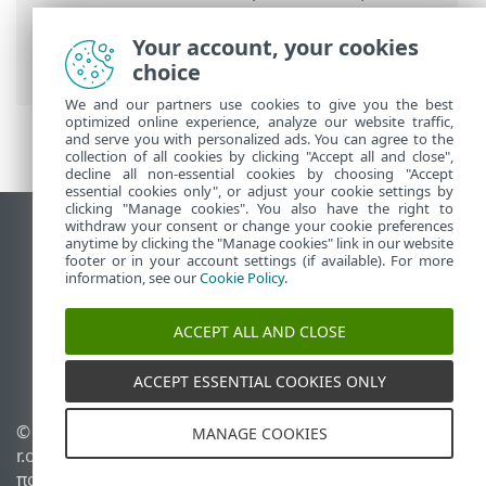
Εγκατάσταση στοιχείου στα Windows
>
Εγκατάσταση φορέα – Windows
> ESET
Your account, your cookies
Remote Deployment Tool
choice
We and our partners use cookies to give you the best
optimized online experience, analyze our website traffic,
and serve you with personalized ads. You can agree to the
collection of all cookies by clicking "Accept all and close",
decline all non-essential cookies by choosing "Accept
essential cookies only", or adjust your cookie settings by
clicking "Manage cookies". You also have the right to
withdraw your consent or change your cookie preferences
Προβολή ιστότοπου επιφάνειας εργασίας
anytime by clicking the "Manage cookies" link in our website
footer or in your account settings (if available). For more
End of Life
information, see our
Cookie Policy
.
Γνωσιακή βάση ESET
Ομάδα συζήτησης ESET
ACCEPT ALL AND CLOSE
ESET Status Portal
Τοπική υποστήριξη
ACCEPT ESSENTIAL COOKIES ONLY
© 1992 - 2026 ESET, spol. s
Διαχείριση cookies
MANAGE COOKIES
r.o. - Με την επιφύλαξη
Πολιτική cookie
παντός δικαιώματος.