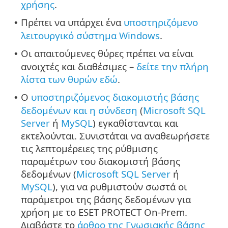
χρήσης
.
Πρέπει να υπάρχει ένα
υποστηριζόμενο
•
λειτουργικό σύστημα Windows
.
Οι απαιτούμενες θύρες πρέπει να είναι
•
ανοιχτές και διαθέσιμες –
δείτε την πλήρη
λίστα των θυρών εδώ
.
Ο
υποστηριζόμενος διακομιστής βάσης
•
δεδομένων και η σύνδεση
(
Microsoft SQL
Server
ή
MySQL
) εγκαθίστανται και
εκτελούνται. Συνιστάται να αναθεωρήσετε
τις λεπτομέρειες της ρύθμισης
παραμέτρων του διακομιστή βάσης
δεδομένων (
Microsoft SQL Server
ή
MySQL
), για να ρυθμιστούν σωστά οι
παράμετροι της βάσης δεδομένων για
χρήση με το ESET PROTECT On-Prem.
Διαβάστε το
άρθρο της Γνωσιακής βάσης