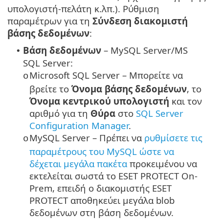
υπολογιστή-πελάτη κ.λπ.). Ρύθμιση
παραμέτρων για τη
Σύνδεση διακομιστή
βάσης δεδομένων
:
Βάση δεδομένων
– MySQL Server/MS
•
SQL Server:
Microsoft SQL Server – Μπορείτε να
o
βρείτε το
Όνομα βάσης δεδομένων
, το
Όνομα κεντρικού υπολογιστή
και τον
αριθμό για τη
Θύρα
στο
SQL Server
Configuration Manager
.
MySQL Server – Πρέπει να
ρυθμίσετε τις
o
παραμέτρους του MySQL ώστε να
δέχεται μεγάλα πακέτα
προκειμένου να
εκτελείται σωστά το ESET PROTECT On-
Prem, επειδή ο διακομιστής ESET
PROTECT αποθηκεύει μεγάλα blob
δεδομένων στη βάση δεδομένων.