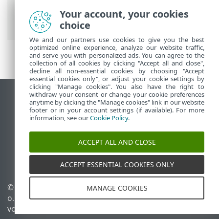
> ESET PROTECTmigration der -
Your account, your cookies
Datenbank
choice
We and our partners use cookies to give you the best
optimized online experience, analyze our website traffic,
and serve you with personalized ads. You can agree to the
collection of all cookies by clicking "Accept all and close",
decline all non-essential cookies by choosing "Accept
essential cookies only", or adjust your cookie settings by
clicking "Manage cookies". You also have the right to
withdraw your consent or change your cookie preferences
Desktop-Site anzeigen
anytime by clicking the "Manage cookies" link in our website
footer or in your account settings (if available). For more
End of Life
information, see our
Cookie Policy
.
ESET Knowledgebase
ESET-Forum
ACCEPT ALL AND CLOSE
ESET Status Portal
Regionaler Support
ACCEPT ESSENTIAL COOKIES ONLY
© 1992 - 2026 ESET, spol. s r.
Cookies verwalten
MANAGE COOKIES
o. - Alle Rechte
Cookie-Richtlinie
vorbehalten.