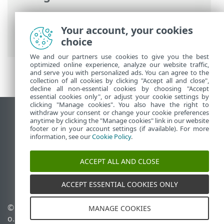
ESET Online-Hilfe
>
ESET PROTECT On-
Prem
>
Installieren
>
Your account, your cookies
Komponenteninstallation unter Linux
choice
We and our partners use cookies to give you the best
optimized online experience, analyze our website traffic,
and serve you with personalized ads. You can agree to the
collection of all cookies by clicking "Accept all and close",
decline all non-essential cookies by choosing "Accept
essential cookies only", or adjust your cookie settings by
clicking "Manage cookies". You also have the right to
withdraw your consent or change your cookie preferences
Desktop-Site anzeigen
anytime by clicking the "Manage cookies" link in our website
footer or in your account settings (if available). For more
End of Life
information, see our
Cookie Policy
.
ESET Knowledgebase
ESET-Forum
ACCEPT ALL AND CLOSE
ESET Status Portal
Regionaler Support
ACCEPT ESSENTIAL COOKIES ONLY
© 1992 - 2026 ESET, spol. s r.
Cookies verwalten
MANAGE COOKIES
o. - Alle Rechte
Cookie-Richtlinie