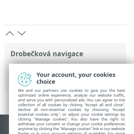
Drobečková navigace
ESET Online nápověda
>
ESET PROTECT
On-Prem
>
Přeinstalace a migrace
>
Your account, your cookies
Migrace ze starého serveru na nový
choice
We and our partners use cookies to give you the best
optimized online experience, analyze our website traffic,
and serve you with personalized ads. You can agree to the
collection of all cookies by clicking "Accept all and close",
decline all non-essential cookies by choosing "Accept
essential cookies only", or adjust your cookie settings by
clicking "Manage cookies". You also have the right to
withdraw your consent or change your cookie preferences
Zobrazit verzi pro počítač
anytime by clicking the "Manage cookies" link in our website
footer or in your account settings (if available). For more