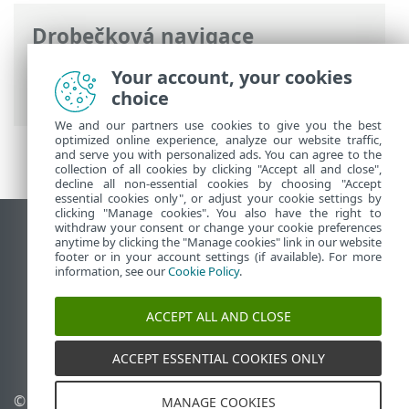
Drobečková navigace
ESET Online nápověda
>
ESET PROTECT
Your account, your cookies
On-Prem
>
Úvod
> O této nápovědě
choice
We and our partners use cookies to give you the best
optimized online experience, analyze our website traffic,
and serve you with personalized ads. You can agree to the
collection of all cookies by clicking "Accept all and close",
decline all non-essential cookies by choosing "Accept
essential cookies only", or adjust your cookie settings by
clicking "Manage cookies". You also have the right to
withdraw your consent or change your cookie preferences
Zobrazit verzi pro počítač
anytime by clicking the "Manage cookies" link in our website
footer or in your account settings (if available). For more
End of Life
information, see our
Cookie Policy
.
ESET Databáze znalostí
ESET Forum
ACCEPT ALL AND CLOSE
ESET Status Portal
Regionální podpora
ACCEPT ESSENTIAL COOKIES ONLY
© 1992 - 2026 ESET, spol. s
Spravovat cookies
MANAGE COOKIES