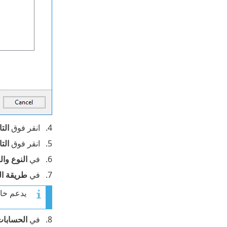
انقر فوق
الت
انقر فوق
الت
في
النوع وا
في
طريقة ال
يدعم خادم ESET PROTECT طريقة مصادقة قاعدة بيانات QL
في
الحسابات 