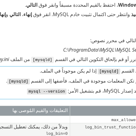
، احتفظ بالقيم المحددة مسبقاً وانقر فوق
التالي
.
يذ
وانتظر حتى اكتمال تثبيت خادم MySQL. انقر فوق
إنهاء
،
التالي
و
إنها
التالي في محرر نصوص:
C:\ProgramData\MySQL\MySQL Ser
 أو قم بإلحاق التكوين التالي في القسم ‎
من الملف
y.ini
[mysqld]
 القسم
إذا لم يكن موجوداً في الملف.
[mysqld]
م تكن المعلمات موجودة في الملف، فأضفها إلى القسم
.
[mysqld]
MySQ، قم بتشغيل الأمر:
mysql --version
التعليقات والقيم المُوصى بها
max_allowe
وبدلاً من ذلك، يمكنك تعطيل التسجيل
log_bin_trust_functio
log_bin=0