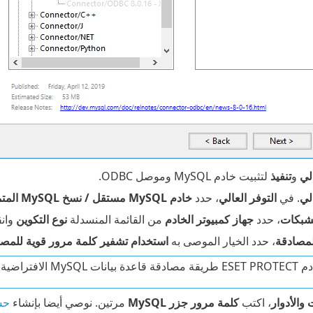
الي
و
تنفيذ
لتثبيت خادم MySQL وموصل ODBC.
الي
. في
التوفر العالي
، حدد
خادم MySQL مستقل / نسخ MySQL المتماثل الكلاسيكي
لشبكات
، حدد
جهاز كمبيوتر الخادم
من القائمة المنسدلة
نوع التكوين
وان
مصادقة
، حدد الخيار الموصى به
استخدام تشفير كلمة مرور قوية للمصا
MyS الافتراضية فقط:
والأدوار
، اكتب
كلمة مرور جزر MySQL
مرتين. نوصي أيضا بإنشاء
حس