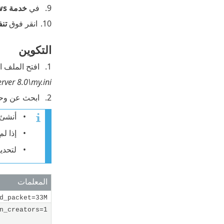
في
خدمة Windows
انقر فوق
تنف
التكوين
افتح الملف 
ver 8.0\my.ini
ابحث عن وحرر
أنشئ
إذا ل
لتحديد إصدار L
المعلمات
d_packet=33M
n_creators=1