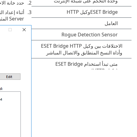
حدد خانة الاخ
أثناء إعداد ا
Server المثبت (x86 أو x64).