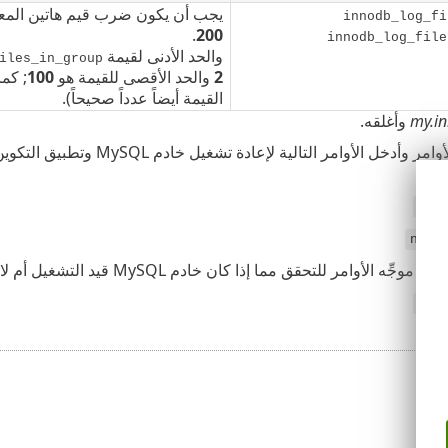
يجب أن يكون ضرب قيم هاتين المعل
innodb_log_fi
.
200
innodb_log_file
والحد الأدنى لقيمة
iles_in_group
2
والحد الأقصى للقيمة هو
100
;
كما 
القيمة أيضاً عدداً صحيحاً).
my.in
وأغلقه.
net
net 
موجِّه الأوامر للتحقق مما إذا كان خادم MySQL قيد التشغيل أم لا:
sc 