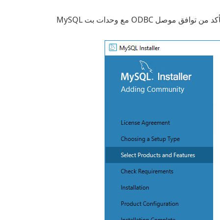
لتثبيته. تأكد من توافق موصل ODBC مع وحدات بت MySQL