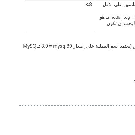
متين على الأقل
8.x
هو
innodb_log_f
يجب أن تكون
افتح موجه الأوامر وأدخل الأوامر التالية لإعادة تشغيل خادم MySQL وتطبيق التكوين (يعتمد اسم العملية على إصدار MySQL: 8.0 = mysql80