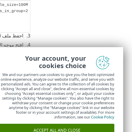
le_size=100M
s_in_group=2
احفظ ملف
i
وهكذا):
Your account, your
 stop mysql80
cookies choice
start mysql80
We and our partners use cookies to give you the best optimized
أدخل الأمر التالي 
online experience, analyze our website traffic, and serve you with
personalized ads. You can agree to the collection of all cookies by
clicking "Accept all and close", decline all non-essential cookies by
query mysql80
choosing "Accept essential cookies only", or adjust your cookie
settings by clicking "Manage cookies". You also have the right to
withdraw your consent or change your cookie preferences
anytime by clicking the "Manage cookies" link in our website
footer or in your account settings (if available). For more
.
information, see our
Cookie Policy
ACCEPT ALL AND CLOSE