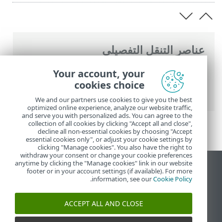
عناصر التنقل التفصيلي
تعليمات ESET عبر الإنترنت
>
ESET PROTECT
Your account, your
On-Prem
>
تثبيت
> تثبيت الكل في واحد في
cookies choice
Windows
We and our partners use cookies to give you the best
optimized online experience, analyze our website traffic,
and serve you with personalized ads. You can agree to the
collection of all cookies by clicking "Accept all and close",
decline all non-essential cookies by choosing "Accept
essential cookies only", or adjust your cookie settings by
clicking "Manage cookies". You also have the right to
withdraw your consent or change your cookie preferences
anytime by clicking the "Manage cookies" link in our website
عرض موقع سطح المكتب
footer or in your account settings (if available). For more
.
information, see our
Cookie Policy
End of Life
قاعدة معارف ESET
ACCEPT ALL AND CLOSE
منتدى ESET
ESET Status Portal