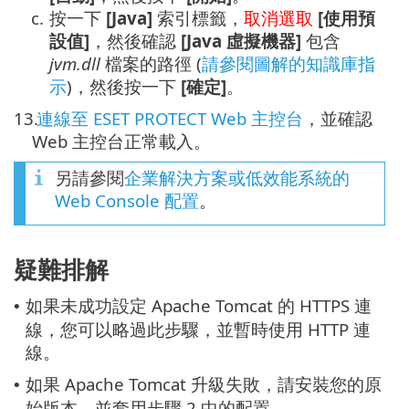
c.
按一下
[Java]
索引標籤，
取消選取
[使用預
設值]
，然後確認
[Java 虛擬機器]
包含
jvm.dll
檔案的路徑 (
請參閱圖解的知識庫指
示
)，然後按一下
[確定]
。
13.
連線至 ESET PROTECT Web 主控台
，並確認
Web 主控台正常載入。
另請參閱
企業解決方案或低效能系統的
Web Console 配置
。
疑難排解
如果未成功設定 Apache Tomcat 的 HTTPS 連
•
線，您可以略過此步驟，並暫時使用 HTTP 連
線。
如果 Apache Tomcat 升級失敗，請安裝您的原
•
始版本，並套用步驟 2 中的配置。