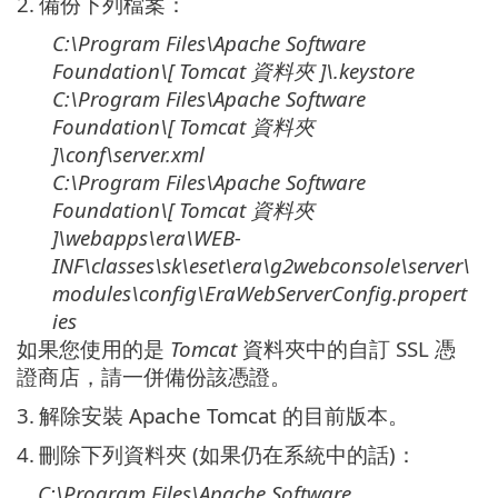
2.
備份下列檔案：
C:\Program Files\Apache Software
Foundation\[ Tomcat
資料夾
]\
.keystore
C:\Program Files\Apache Software
Foundation\[ Tomcat
資料夾
]\
conf\server.xml
C:\Program Files\Apache Software
Foundation\[ Tomcat
資料夾
]\
webapps\era\WEB-
INF\classes\sk\eset\era\g2webconsole\server\
modules\config\EraWebServerConfig.propert
ies
如果您使用的是
Tomcat
資料夾中的自訂 SSL 憑
證商店，請一併備份該憑證。
3.
解除安裝 Apache Tomcat 的目前版本。
4.
刪除下列資料夾 (如果仍在系統中的話)：
C:\Program Files\Apache Software