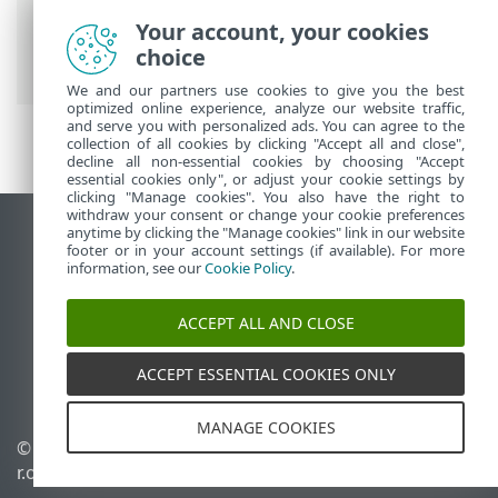
ESET 線上說明
>
ESET PROTECT On-Prem
>
Your account, your cookies
簡介
> ESET PROTECT On-Prem 12.0 版的
choice
新功能
We and our partners use cookies to give you the best
optimized online experience, analyze our website traffic,
and serve you with personalized ads. You can agree to the
collection of all cookies by clicking "Accept all and close",
decline all non-essential cookies by choosing "Accept
essential cookies only", or adjust your cookie settings by
clicking "Manage cookies". You also have the right to
withdraw your consent or change your cookie preferences
anytime by clicking the "Manage cookies" link in our website
檢視桌面網站
footer or in your account settings (if available). For more
End of Life
information, see our
Cookie Policy
.
ESET 知識庫
ACCEPT ALL AND CLOSE
ESET 論壇
ESET Status Portal
ACCEPT ESSENTIAL COOKIES ONLY
地區設定
MANAGE COOKIES
© 1992 - 2026 ESET, spol. s
管理 Cookie
r.o. - 保留所有權利。
Cookie 原則