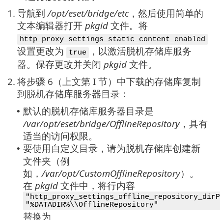
1.
导航到
/opt/eset/bridge/etc
，然后使用简单的
文本编辑器打开
pkgid
文件。将
http_proxy_settings_static_content_enabled
设置更改为
，以激活脱机存储库服务
true
器。保存更改并关闭
pkgid
文件。
2.
将步骤 6（上文第 I 节）中下载的存储库复制
到脱机存储库服务器目录：
默认的脱机存储库服务器目录是
•
/var/opt/eset/bridge/OfflineRepository
，具有
适当的访问权限。
要使用自定义目录，请为脱机存储库创建新
•
文件夹（例
如，
/var/opt/CustomOfflineRepository
）。
在
pkgid
文件中，将行内容
"http_proxy_settings_offline_repository_dirP
"%DATADIR%\\OfflineRepository"
替换为